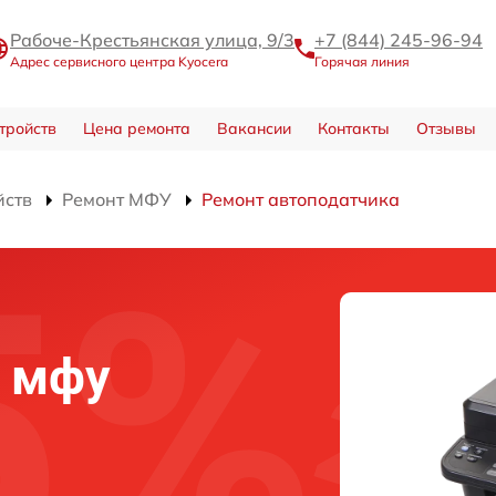
Рабоче-Крестьянская улица, 9/3
+7 (844) 245-96-94
Адрес сервисного центра Kyocera
Горячая линия
тройств
Цена ремонта
Вакансии
Контакты
Отзывы
йств
Ремонт МФУ
Ремонт автоподатчика
а мфу