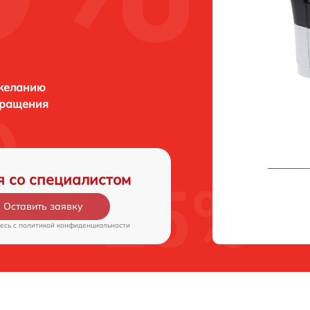
 желанию
бращения
я со специалистом
Оставить заявку
есь c
политикой конфиденциальности