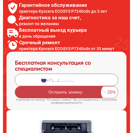
Гарантийное обслуживание
принтера Kyocera ECOSYS P7240cdn до 3 лет
Диагностика за наш счет,
ремонт по желанию
Бесплатный выезд курьера
в день обращения
Срочный ремонт
принтера Kyocera ECOSYS P7240cdn от 35 минут
Бесплатная консультация со
специалистом
Оставить заявку
Нажимая на кнопку "Оставить заявку" Вы соглашаетесь c
политикой
конфиденциальности