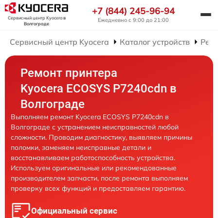
+7 (844) 245-96-94
Сервисный центр Kyocera
в
Ежедневно с 9:00 до 21:00
Волгограде
Сервисный центр Kyocera
Каталог устройств
Рем
Ремонт принтера
Kyocera ECOSYS P7240cdn в
Волгограде
Выполняем ремонт Kyocera ECOSYS P7240cdn в
Волгограде с устранением неисправностей любой
сложности. Проводим диагностику, выявляем причины
поломки, заменяем неисправные детали и
восстанавливаем работоспособность устройства.
Используем оригинальные или рекомендованные
производителем запчасти, после ремонта выполняем
проверку всех функций и предоставляем гарантию.
Официальный сервис