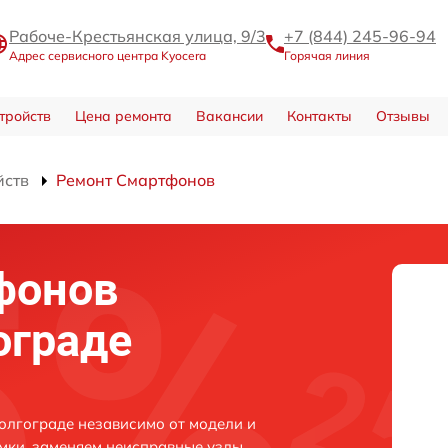
Рабоче-Крестьянская улица, 9/3
+7 (844) 245-96-94
Адрес сервисного центра Kyocera
Горячая линия
тройств
Цена ремонта
Вакансии
Контакты
Отзывы
йств
Ремонт Смартфонов
фонов
ограде
олгограде независимо от модели и
мки, заменяем неисправные узлы,