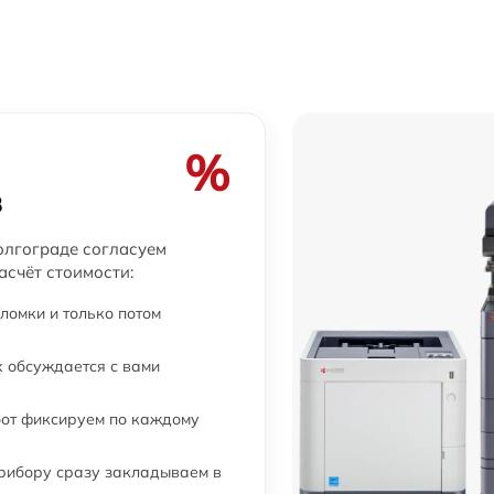
от 60 мин
от 45 мин
%
от 30 мин
в
от 30 мин
олгограде согласуем
асчёт стоимости:
от 30 мин
ломки и только потом
от 30 мин
 обсуждается с вами
бот фиксируем по каждому
от 45 мин
прибору сразу закладываем в
от 45 мин