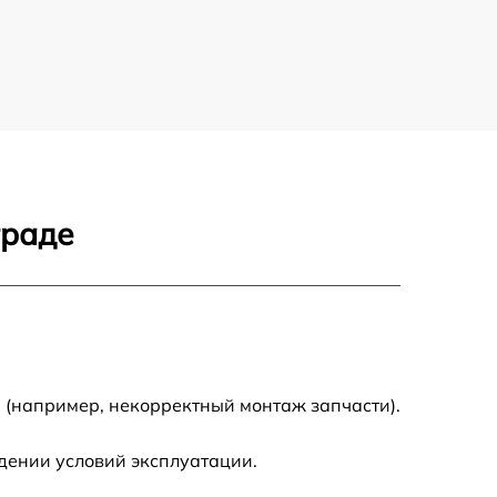
1300 р
750 р
550 р
граде
750 р
500 р
850 р
 (например, некорректный монтаж запчасти).
800 р
дении условий эксплуатации.
500 р