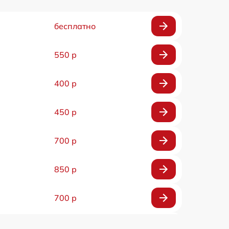
бесплатно
550 р
400 р
450 р
700 р
850 р
700 р
700 р