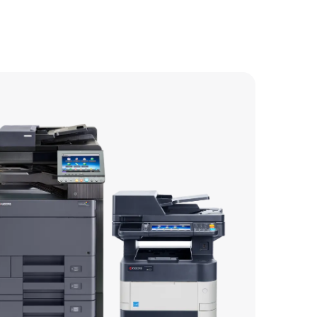
550 р
550 р
550 р
450 р
550 р
450 р
550 р
650 р