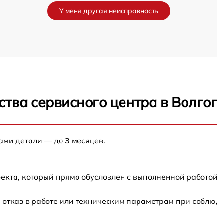
У меня другая неисправность
от 120 мин
от 30 мин
ra
от 60 мин
ства сервисного центра в Волго
от 45 мин
от 45 мин
ами детали — до 3 месяцев.
от 90 мин
екта, который прямо обусловлен с выполненной работой
от 90 мин
 отказ в работе или техническим параметрам при соблю
от 45 мин