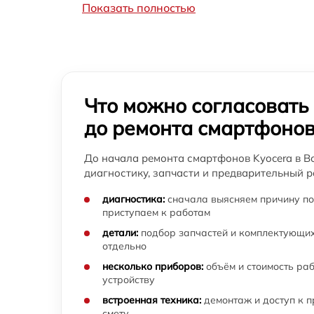
Показать полностью
Замена разъема SIM-карты смартфона
Kyocera
Замена разъема наушников смартфона
Kyocera
Что можно согласовать
Замена вибромотора смартфона Kyocera
до ремонта смартфоно
Русификация смартфона Kyocera
До начала ремонта смартфонов Kyocera в В
диагностику, запчасти и предварительный р
Восстановление загрузки смартфона
Kyocera
диагностика:
сначала выясняем причину по
приступаем к работам
Настройка программ смартфона Kyocera
детали:
подбор запчастей и комплектующих
отдельно
несколько приборов:
объём и стоимость ра
Восстановление ОС смартфона Kyocera
устройству
встроенная техника:
демонтаж и доступ к 
Замена разъема карты памяти смартфона
смету