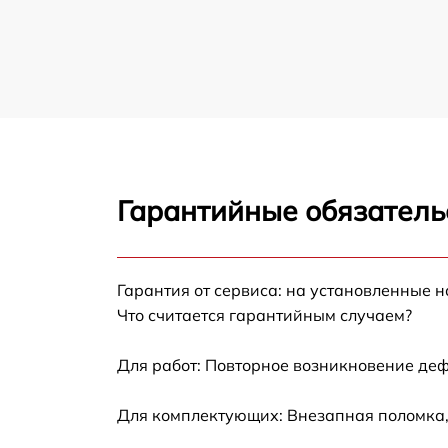
Восстановление после залития смартфона
Kyocera
Замена кнопки смартфона Kyocera
Замена разъема питания смартфона Kyoce
Гарантийные обязатель
Прошивка / разблокировка смартфона
Kyocera
Замена тачскрина смартфона Kyocera
Гарантия от сервиса: на установленные н
Что считается гарантийным случаем?
Замена контроллера питания смартфона
Kyocera
Для работ: Повторное возникновение деф
Замена корпуса смартфона Kyocera
Для комплектующих: Внезапная поломка,
Замена микрофона смартфона Kyocera