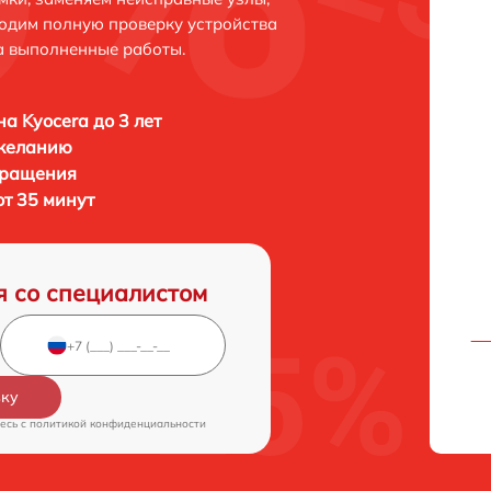
одим полную проверку устройства
а выполненные работы.
а Kyocera до 3 лет
 желанию
бращения
от 35 минут
я со специалистом
вку
есь c
политикой конфиденциальности