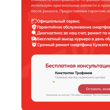
используем оригинальные запчасти и пров
после ремонта. Предоставляем гарантию н
Официальный сервис
Гарантийное обслуживание
смартфон
Диагностика за наш счет,
ремонт по
Бесплатный выезд курьера
в день о
Срочный ремонт
смартфона Kyocera 
Бесплатная консультаци
Константин Трофимов
Главный мастер сервисного центра
Оставить зая
Нажимая на кнопку "Оставить заявку" Вы соглашает